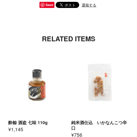
通報する
Save
RELATED ITEMS
酔鯨 酒盗 七味 110g
純米酒仕込 いかなんこつ辛
口
¥1,145
¥756